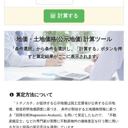
計算する
地価・土地価格(公示地価) 計算ツール
「条件選択」から条件を選択し、「計算する」ボタンを押
すと算定結果がここに表示されます。
算定方法について
「トチノカチ」が提供する公示地価は国土交通省が公表する公示地
価、都道府県地価調査に基づき、 条件が類似する土地価格情報に基づ
き『回帰分析(Regression Analysis)』を用いて算定したもので、 『不動
産鑑定士』などの専門家が実際に不動産物件の価格査定を行う際に用い
る方法と同等の算定手法を適用しています。