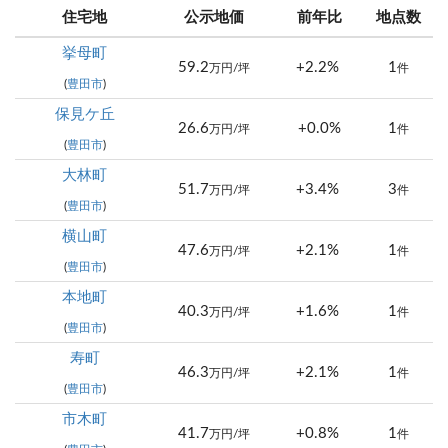
住宅地
公示地価
前年比
地点数
挙母町
59.2
+2.2%
1
万円/坪
件
(
豊田市
)
保見ケ丘
26.6
+0.0%
1
万円/坪
件
(
豊田市
)
大林町
51.7
+3.4%
3
万円/坪
件
(
豊田市
)
横山町
47.6
+2.1%
1
万円/坪
件
(
豊田市
)
本地町
40.3
+1.6%
1
万円/坪
件
(
豊田市
)
寿町
46.3
+2.1%
1
万円/坪
件
(
豊田市
)
市木町
41.7
+0.8%
1
万円/坪
件