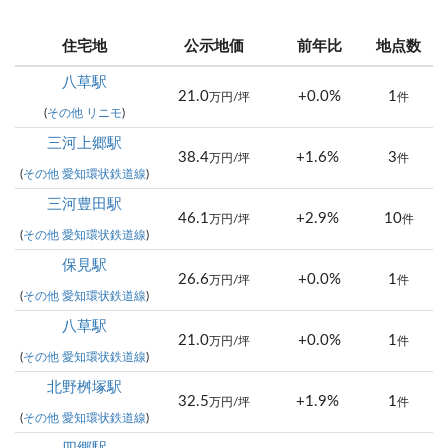
住宅地
公示地価
前年比
地点数
八草駅
21.0
+0.0%
1
万円/坪
件
(
その他 リニモ
)
三河上郷駅
38.4
+1.6%
3
万円/坪
件
(
その他 愛知環状鉄道線
)
三河豊田駅
46.1
+2.9%
10
万円/坪
件
(
その他 愛知環状鉄道線
)
保見駅
26.6
+0.0%
1
万円/坪
件
(
その他 愛知環状鉄道線
)
八草駅
21.0
+0.0%
1
万円/坪
件
(
その他 愛知環状鉄道線
)
北野桝塚駅
32.5
+1.9%
1
万円/坪
件
(
その他 愛知環状鉄道線
)