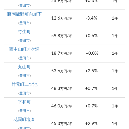
25.9
+0.3%
1
万円/坪
件
(
豊田市
)
藤岡飯野町向屋下
12.6
-3.4%
1
万円/坪
件
(
豊田市
)
竹生町
59.8
+0.6%
1
万円/坪
件
(
豊田市
)
西中山町才ケ洞
18.7
+0.0%
1
万円/坪
件
(
豊田市
)
丸山町
53.6
+2.5%
1
万円/坪
件
(
豊田市
)
竹元町二ツ池
48.3
+0.7%
1
万円/坪
件
(
豊田市
)
平和町
46.0
+0.7%
1
万円/坪
件
(
豊田市
)
花園町塩倉
45.3
+2.9%
1
万円/坪
件
(
豊田市
)