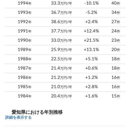
1994
33.3
-10.1%
40
年
万円/坪
件
1993
36.7
-5.2%
34
年
万円/坪
件
1992
38.6
+2.4%
27
年
万円/坪
件
1991
37.7
+12.4%
24
年
万円/坪
件
1990
33.0
+21.5%
23
年
万円/坪
件
1989
25.9
+13.1%
20
年
万円/坪
件
1988
22.5
+5.1%
18
年
万円/坪
件
1987
21.4
+0.6%
18
年
万円/坪
件
1986
21.2
+1.2%
16
年
万円/坪
件
1985
21.0
+2.8%
16
年
万円/坪
件
1984
20.4
+1.6%
15
年
万円/坪
件
愛知県における年別推移
詳細を表示する