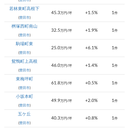
(
豊田市
)
若林東町高根下
45.3
+1.5%
1
万円/坪
件
(
豊田市
)
桝塚西町南山
32.5
+1.9%
1
万円/坪
件
(
豊田市
)
駒場町東
25.0
+6.1%
1
万円/坪
件
(
豊田市
)
鴛鴨町上高根
46.0
+1.4%
1
万円/坪
件
(
豊田市
)
東梅坪町
61.8
+0.5%
1
万円/坪
件
(
豊田市
)
小坂本町
49.9
+2.0%
1
万円/坪
件
(
豊田市
)
五ケ丘
40.3
+0.8%
1
万円/坪
件
(
豊田市
)