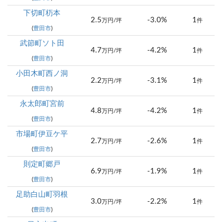
下切町杤本
2.5
-3.0%
1
万円/坪
件
(
豊田市
)
武節町ソト田
4.7
-4.2%
1
万円/坪
件
(
豊田市
)
小田木町西ノ洞
2.2
-3.1%
1
万円/坪
件
(
豊田市
)
永太郎町宮前
4.8
-4.2%
1
万円/坪
件
(
豊田市
)
市場町伊豆ケ平
2.7
-2.6%
1
万円/坪
件
(
豊田市
)
則定町郷戸
6.9
-1.9%
1
万円/坪
件
(
豊田市
)
足助白山町羽根
3.0
-2.2%
1
万円/坪
件
(
豊田市
)