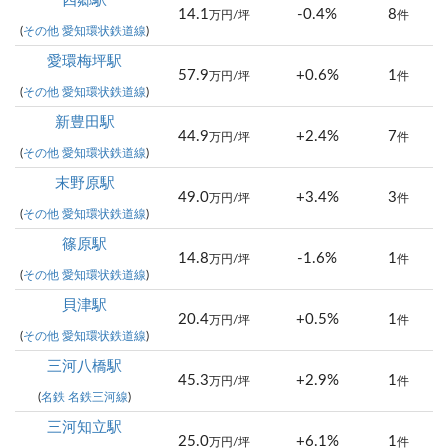
四郷駅
14.1
-0.4%
8
万円/坪
件
(
その他 愛知環状鉄道線
)
愛環梅坪駅
57.9
+0.6%
1
万円/坪
件
(
その他 愛知環状鉄道線
)
新豊田駅
44.9
+2.4%
7
万円/坪
件
(
その他 愛知環状鉄道線
)
末野原駅
49.0
+3.4%
3
万円/坪
件
(
その他 愛知環状鉄道線
)
篠原駅
14.8
-1.6%
1
万円/坪
件
(
その他 愛知環状鉄道線
)
貝津駅
20.4
+0.5%
1
万円/坪
件
(
その他 愛知環状鉄道線
)
三河八橋駅
45.3
+2.9%
1
万円/坪
件
(
名鉄 名鉄三河線
)
三河知立駅
25.0
+6.1%
1
万円/坪
件