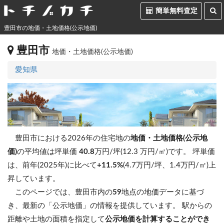
簡単無料査定
豊田市の地価・土地価格(公示地価)
豊田市
地価・土地価格(公示地価)
愛知県
豊田市における2026年の住宅地の
地価・土地価格(公示地
価)
の平均値は坪単価
40.8
万円/坪(12.3 万円/㎡)です。
坪単価
は、前年(2025年)に比べて
+11.5%
(4.7万円/坪、1.4万円/㎡)上
昇しています。
このページでは、豊田市内の
59
地点の地価データに基づ
き、最新の「公示地価」の情報を提供しています。 駅からの
距離や土地の面積を指定して
公示地価を計算することができ