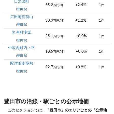
日之出町
55.2
+2.4%
1
万円/坪
件
(
豊田市
)
広田町稲荷山
30.9
+1.2%
1
万円/坪
件
(
豊田市
)
岩滝町滝坂
25.1
+0.0%
1
万円/坪
件
(
豊田市
)
中垣内町西ノ平
10.5
+0.0%
1
万円/坪
件
(
豊田市
)
配津町南屋敷
22.7
+0.9%
1
万円/坪
件
(
豊田市
)
豊田市の沿線・駅ごとの公示地価
このセクションでは、
「豊田市」のエリアごとの『公示地