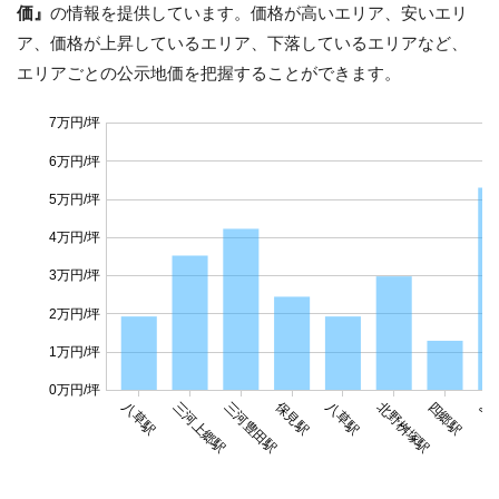
価』
の情報を提供しています。価格が高いエリア、安いエリ
ア、価格が上昇しているエリア、下落しているエリアなど、
エリアごとの公示地価を把握することができます。
7万円/坪
6万円/坪
5万円/坪
4万円/坪
3万円/坪
2万円/坪
1万円/坪
0万円/坪
保見駅
八草駅
三河上郷駅
三河豊田駅
八草駅
北野桝塚駅
四郷駅
愛