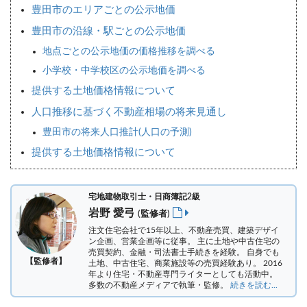
豊田市のエリアごとの公示地価
豊田市の沿線・駅ごとの公示地価
地点ごとの公示地価の価格推移を調べる
小学校・中学校区の公示地価を調べる
提供する土地価格情報について
人口推移に基づく不動産相場の将来見通し
豊田市の将来人口推計(人口の予測)
提供する土地価格情報について
宅地建物取引士・日商簿記2級
岩野 愛弓
(監修者)
注文住宅会社で15年以上、不動産売買、建築デザイ
ン企画、営業企画等に従事。 主に土地や中古住宅の
売買契約、金融・司法書士手続きを経験。
自身でも
【監修者】
土地、中古住宅、商業施設等の売買経験あり。 2016
年より住宅・不動産専門ライターとしても活動中。
多数の不動産メディアで執筆・監修。
続きを読む...