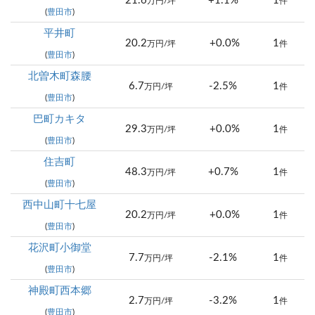
21.6
+1.1%
1
万円/坪
件
(
豊田市
)
平井町
20.2
+0.0%
1
万円/坪
件
(
豊田市
)
北曽木町森腰
6.7
-2.5%
1
万円/坪
件
(
豊田市
)
巴町カキタ
29.3
+0.0%
1
万円/坪
件
(
豊田市
)
住吉町
48.3
+0.7%
1
万円/坪
件
(
豊田市
)
西中山町十七屋
20.2
+0.0%
1
万円/坪
件
(
豊田市
)
花沢町小御堂
7.7
-2.1%
1
万円/坪
件
(
豊田市
)
神殿町西本郷
2.7
-3.2%
1
万円/坪
件
(
豊田市
)