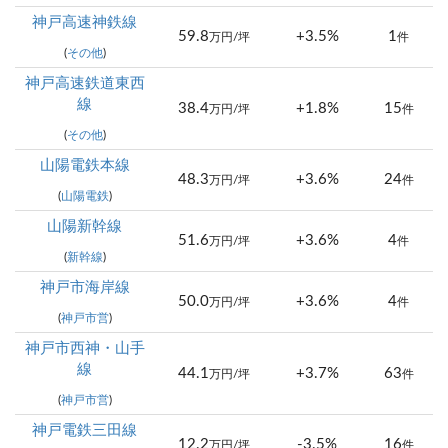
神戸高速神鉄線
59.8
+3.5%
1
万円/坪
件
(
その他
)
神戸高速鉄道東西
線
38.4
+1.8%
15
万円/坪
件
(
その他
)
山陽電鉄本線
48.3
+3.6%
24
万円/坪
件
(
山陽電鉄
)
山陽新幹線
51.6
+3.6%
4
万円/坪
件
(
新幹線
)
神戸市海岸線
50.0
+3.6%
4
万円/坪
件
(
神戸市営
)
神戸市西神・山手
線
44.1
+3.7%
63
万円/坪
件
(
神戸市営
)
神戸電鉄三田線
12.2
-3.5%
16
万円/坪
件