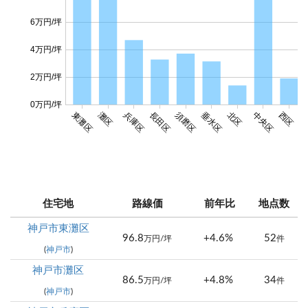
6万円/坪
4万円/坪
2万円/坪
0万円/坪
東灘区
灘区
兵庫区
長田区
須磨区
垂水区
北区
中央区
西区
住宅地
路線価
前年比
地点数
神戸市東灘区
96.8
+4.6%
52
万円/坪
件
(
神戸市
)
神戸市灘区
86.5
+4.8%
34
万円/坪
件
(
神戸市
)