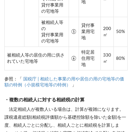
地
貸付事業用
の宅地等
被相続人等
貸付事
の
200
⑤
業用宅
50%
貸付事業用
㎡
地
の宅地等
特定居
被相続人等の居住の用に供さ
330
⑥
住用宅
80%
れていた宅地等
㎡
地
参照：「
国税庁 | 相続した事業の用や居住の用の宅地等の価
額の特例（小規模宅地等の特例）
」
・複数の相続人に対する相続税の計算
法定相続人が複数人いる場合は、計算が複雑になります。
課税遺産総額(相続税評価額から基礎控除額を除いた金額)を一
度、相続人ごとに分配し、相続人ごとに相続税を計算しま