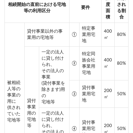
相続開始の直前における宅地
度
され
要件
等の利用区分
面
る割
積
合
特定事
貸付事業以外の事
400
①
業用宅
80%
業用の宅地等
㎡
地
一定の法人
特定同
に貸し付け
族会社
400
②
80%
られ、
事業用
㎡
その法人の
宅地
事業
被相続
(貸付事業を
貸付事
人等の
除きます)用
200
③
業用宅
50%
事業の
の
㎡
地
貸付
用に
宅地等
事業
供され
用の
一定の法人
ていた
宅地
に貸し付け
宅地等
貸付事
等
られ、
200
④
業用宅
50%
その法人の
㎡