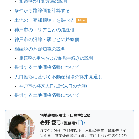
相続税の計算方法の説明
条件から路線価を計算する
土地の「売却相場」を調べる
New
神戸市のエリアごとの路線価
神戸市の沿線・駅ごとの路線価
相続税の基礎知識の説明
相続税の申告および納税手続きの説明
提供する土地価格情報について
人口推移に基づく不動産相場の将来見通し
神戸市の将来人口推計(人口の予測)
提供する土地価格情報について
宅地建物取引士・日商簿記2級
岩野 愛弓
(監修者)
注文住宅会社で15年以上、不動産売買、建築デザイ
ン企画、営業企画等に従事。 主に土地や中古住宅の