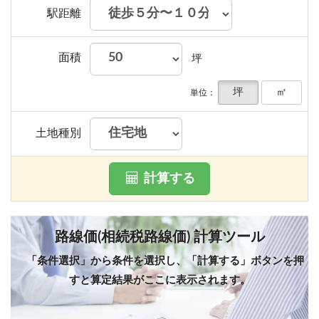
駅距離
面積
坪
坪
㎡
単位：
土地種別
計算する
路線価(相続税路線価) 計算ツール
「条件選択」から条件を選択し、「計算する」ボタンを押
すと算定結果がここに表示されます。