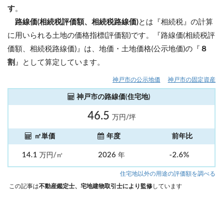
す
。
路線価(相続税評価額、相続税路線価)
とは『相続税』の計算
に用いられる土地の価格指標(評価額)です。『路線価(相続税評
価額、相続税路線価)』は、地価・土地価格(公示地価)の『
８
割
』として算定しています。
神戸市の公示地価
神戸市の固定資産
神戸市の路線価(住宅地)
46.5
万円/坪
㎡単価
年度
前年比
14.1
2026
-2.6%
万円/㎡
年
住宅地以外の用途の評価額を調べる
この記事は
不動産鑑定士、宅地建物取引士により監修
しています