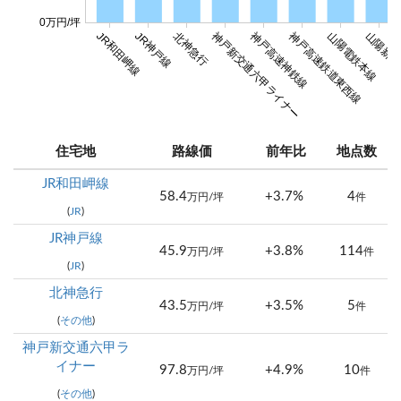
0万円/坪
JR和田岬線
JR神戸線
北神急行
神戸新交通六甲ライナー
神戸高速神鉄線
神戸高速鉄道東西線
山陽電鉄本線
山陽新幹
住宅地
路線価
前年比
地点数
JR和田岬線
58.4
+3.7%
4
万円/坪
件
(
JR
)
JR神戸線
45.9
+3.8%
114
万円/坪
件
(
JR
)
北神急行
43.5
+3.5%
5
万円/坪
件
(
その他
)
神戸新交通六甲ラ
イナー
97.8
+4.9%
10
万円/坪
件
(
その他
)