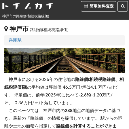
簡単無料査定
神戸市の路線価(相続税路線価)
神戸市
路線価(相続税路線価)
兵庫県
神戸市における2026年の住宅地の
路線価(相続税路線価、相
続税評価額)
の平均値は坪単価
46.5
万円/坪(14.1 万円/㎡)で
す。
坪単価は、前年(2025年)に比べて
-2.6%
(-1.20万円/
坪、-0.36万円/㎡)下落しています。
このページでは、神戸市内の
288
地点の地価データに基づ
き、最新の「路線価」の情報を提供しています。 駅からの距
離や土地の面積を指定して
路線価を計算することができま