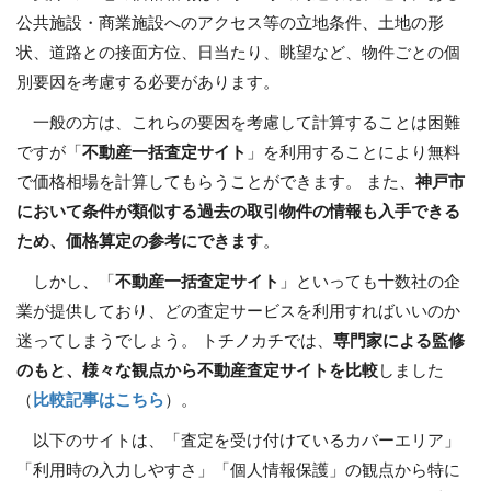
公共施設・商業施設へのアクセス等の立地条件、土地の形
状、道路との接面方位、日当たり、眺望など、物件ごとの個
別要因を考慮する必要があります。
一般の方は、これらの要因を考慮して計算することは困難
ですが「
不動産一括査定サイト
」を利用することにより無料
で価格相場を計算してもらうことができます。 また、
神戸市
において条件が類似する過去の取引物件の情報も入手できる
ため、価格算定の参考にできます
。
しかし、「
不動産一括査定サイト
」といっても十数社の企
業が提供しており、どの査定サービスを利用すればいいのか
迷ってしまうでしょう。 トチノカチでは、
専門家による監修
のもと、様々な観点から不動産査定サイトを比較
しました
（
比較記事はこちら
）。
以下のサイトは、「査定を受け付けているカバーエリア」
「利用時の入力しやすさ」「個人情報保護」の観点から特に