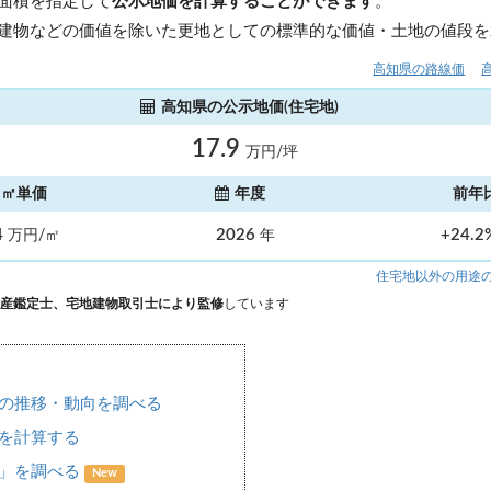
面積を指定して
公示地価を計算することができます
。
建物などの価値を除いた更地としての標準的な価値・土地の値段を
高知県の路線価
高知県の公示地価(住宅地)
17.9
万円/坪
㎡単価
年度
前年
4
2026
+24.
万円/㎡
年
住宅地以外の用途
産鑑定士、宅地建物取引士により監修
しています
の推移・動向を調べる
を計算する
場」を調べる
New