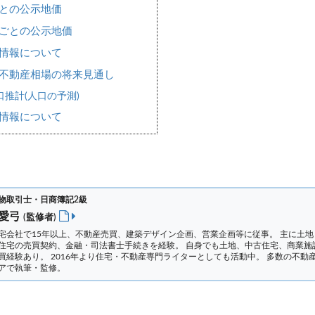
との公示地価
ごとの公示地価
情報について
不動産相場の将来見通し
推計(人口の予測)
情報について
物取引士・日商簿記2級
 愛弓
(監修者)
宅会社で15年以上、不動産売買、建築デザイン企画、営業企画等に従事。 主に土地
住宅の売買契約、金融・司法書士手続きを経験。
自身でも土地、中古住宅、商業施
買経験あり。 2016年より住宅・不動産専門ライターとしても活動中。 多数の不動
アで執筆・監修。