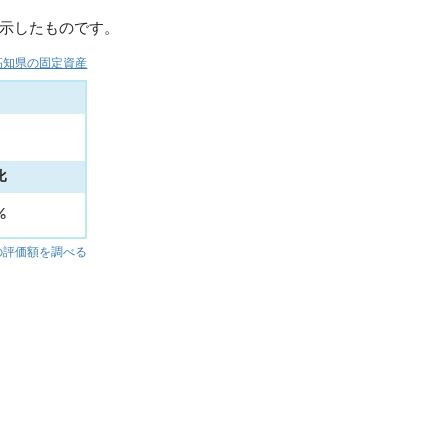
示したものです。
高知県の固定資産
比
2%
の評価額を調べる