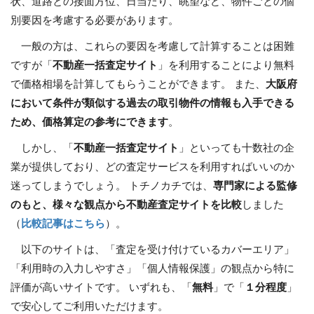
状、道路との接面方位、日当たり、眺望など、物件ごとの個
別要因を考慮する必要があります。
一般の方は、これらの要因を考慮して計算することは困難
ですが「
不動産一括査定サイト
」を利用することにより無料
で価格相場を計算してもらうことができます。 また、
大阪府
において条件が類似する過去の取引物件の情報も入手できる
ため、価格算定の参考にできます
。
しかし、「
不動産一括査定サイト
」といっても十数社の企
業が提供しており、どの査定サービスを利用すればいいのか
迷ってしまうでしょう。 トチノカチでは、
専門家による監修
のもと、様々な観点から不動産査定サイトを比較
しました
（
比較記事はこちら
）。
以下のサイトは、「査定を受け付けているカバーエリア」
「利用時の入力しやすさ」「個人情報保護」の観点から特に
評価が高いサイトです。 いずれも、「
無料
」で「
１分程度
」
で安心してご利用いただけます。