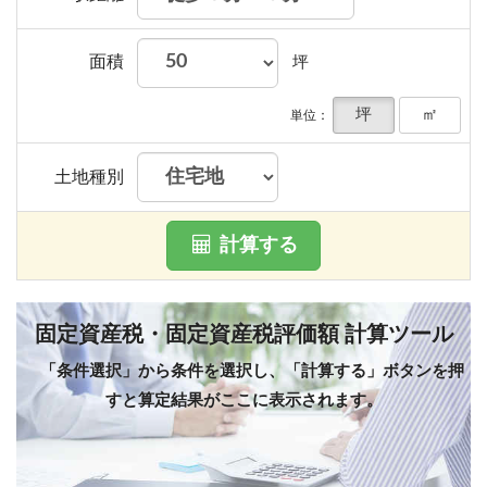
面積
坪
坪
㎡
単位：
土地種別
計算する
固定資産税・固定資産税評価額 計算ツール
「条件選択」から条件を選択し、「計算する」ボタンを押
すと算定結果がここに表示されます。