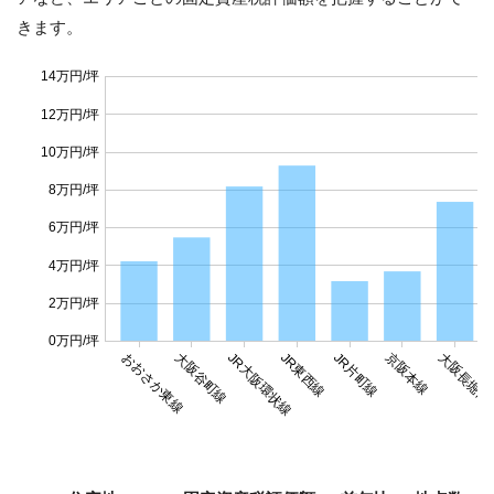
きます。
14万円/坪
12万円/坪
10万円/坪
8万円/坪
6万円/坪
4万円/坪
2万円/坪
0万円/坪
おおさか東線
大阪谷町線
JR大阪環状線
JR東西線
JR片町線
京阪本線
大阪長堀鶴