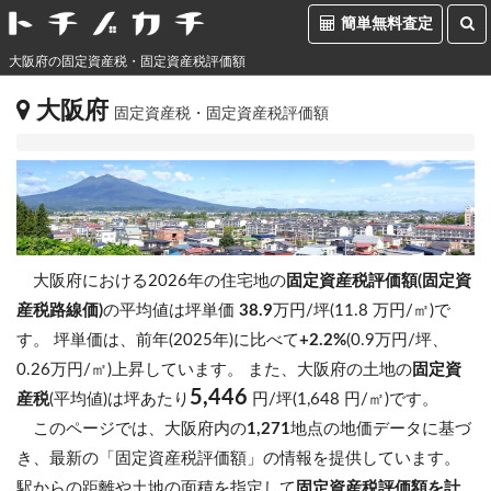
簡単無料査定
大阪府の固定資産税・固定資産税評価額
大阪府
固定資産税・固定資産税評価額
大阪府における2026年の住宅地の
固定資産税評価額(固定資
産税路線価)
の平均値は坪単価
38.9
万円/坪(11.8 万円/㎡)で
す。
坪単価は、前年(2025年)に比べて
+2.2%
(0.9万円/坪、
0.26万円/㎡)上昇しています。
また、大阪府の土地の
固定資
5,446
産税
(平均値)は坪あたり
円/坪(1,648 円/㎡)です。
このページでは、大阪府内の
1,271
地点の地価データに基づ
き、最新の「固定資産税評価額」の情報を提供しています。
駅からの距離や土地の面積を指定して
固定資産税評価額を計