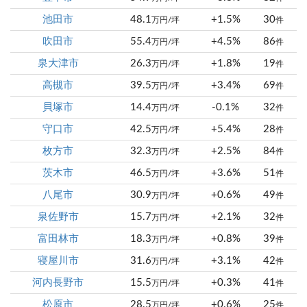
池田市
48.1
+1.5%
30
万円/坪
件
吹田市
55.4
+4.5%
86
万円/坪
件
泉大津市
26.3
+1.8%
19
万円/坪
件
高槻市
39.5
+3.4%
69
万円/坪
件
貝塚市
14.4
-0.1%
32
万円/坪
件
守口市
42.5
+5.4%
28
万円/坪
件
枚方市
32.3
+2.5%
84
万円/坪
件
茨木市
46.5
+3.6%
51
万円/坪
件
八尾市
30.9
+0.6%
49
万円/坪
件
泉佐野市
15.7
+2.1%
32
万円/坪
件
富田林市
18.3
+0.8%
39
万円/坪
件
寝屋川市
31.6
+3.1%
42
万円/坪
件
河内長野市
15.5
+0.3%
41
万円/坪
件
松原市
28.5
+0.6%
25
万円/坪
件