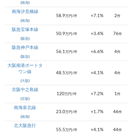
(
南海
)
南海汐見橋線
58.9
+7.1%
2
万円/坪
件
(
南海
)
阪急宝塚本線
50.9
+3.4%
76
万円/坪
件
(
阪急
)
阪急神戸本線
56.1
+6.6%
4
万円/坪
件
(
阪急
)
大阪南港ポートタ
ウン線
48.5
+4.1%
4
万円/坪
件
(
大阪
)
京阪中之島線
120
+7.2%
1
万円/坪
件
(
京阪
)
南海泉北線
23.0
+1.7%
46
万円/坪
件
(
南海
)
北大阪急行
55.5
+4.1%
44
万円/坪
件