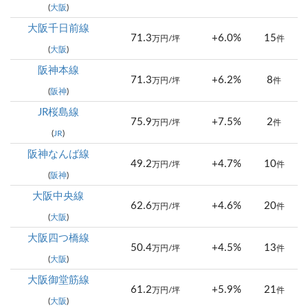
(
大阪
)
大阪千日前線
71.3
+6.0%
15
万円/坪
件
(
大阪
)
阪神本線
71.3
+6.2%
8
万円/坪
件
(
阪神
)
JR桜島線
75.9
+7.5%
2
万円/坪
件
(
JR
)
阪神なんば線
49.2
+4.7%
10
万円/坪
件
(
阪神
)
大阪中央線
62.6
+4.6%
20
万円/坪
件
(
大阪
)
大阪四つ橋線
50.4
+4.5%
13
万円/坪
件
(
大阪
)
大阪御堂筋線
61.2
+5.9%
21
万円/坪
件
(
大阪
)