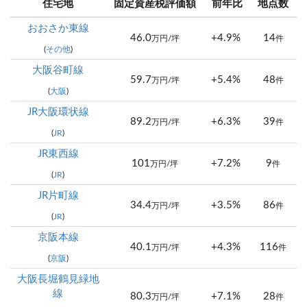
住宅地
固定資産税評価額
前年比
地点数
おおさか東線
46.0
+4.9%
14
万円/坪
件
(
その他
)
大阪谷町線
59.7
+5.4%
48
万円/坪
件
(
大阪
)
JR大阪環状線
89.2
+6.3%
39
万円/坪
件
(
JR
)
JR東西線
101
+7.2%
9
万円/坪
件
(
JR
)
JR片町線
34.4
+3.5%
86
万円/坪
件
(
JR
)
京阪本線
40.1
+4.3%
116
万円/坪
件
(
京阪
)
大阪長堀鶴見緑地
線
80.3
+7.1%
28
万円/坪
件