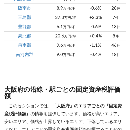
阪南市
8.9
-0.6%
28
万円/坪
件
三島郡
37.3
+2.3%
7
万円/坪
件
豊能郡
6.1
-0.6%
13
万円/坪
件
泉北郡
20.6
+0.4%
8
万円/坪
件
泉南郡
9.6
-1.1%
46
万円/坪
件
南河内郡
9.0
-0.4%
18
万円/坪
件
大阪府の沿線・駅ごとの固定資産税評価
額
このセクションでは、
「大阪府」のエリアごとの『固定資
産税評価額』
の情報を提供しています。価格が高いエリア、
安いエリア、価格が上昇しているエリア、下落しているエリ
アなど、エリアごとの固定資産税評価額を把握することがで