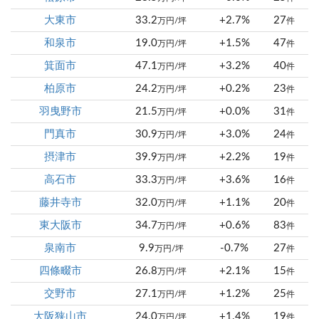
大東市
33.2
+2.7%
27
万円/坪
件
和泉市
19.0
+1.5%
47
万円/坪
件
箕面市
47.1
+3.2%
40
万円/坪
件
柏原市
24.2
+0.2%
23
万円/坪
件
羽曳野市
21.5
+0.0%
31
万円/坪
件
門真市
30.9
+3.0%
24
万円/坪
件
摂津市
39.9
+2.2%
19
万円/坪
件
高石市
33.3
+3.6%
16
万円/坪
件
藤井寺市
32.0
+1.1%
20
万円/坪
件
東大阪市
34.7
+0.6%
83
万円/坪
件
泉南市
9.9
-0.7%
27
万円/坪
件
四條畷市
26.8
+2.1%
15
万円/坪
件
交野市
27.1
+1.2%
25
万円/坪
件
大阪狭山市
24.0
+1.4%
19
万円/坪
件