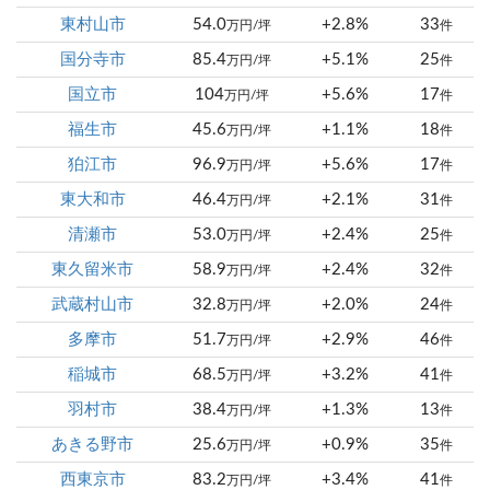
東村山市
54.0
+2.8%
33
万円/坪
件
国分寺市
85.4
+5.1%
25
万円/坪
件
国立市
104
+5.6%
17
万円/坪
件
福生市
45.6
+1.1%
18
万円/坪
件
狛江市
96.9
+5.6%
17
万円/坪
件
東大和市
46.4
+2.1%
31
万円/坪
件
清瀬市
53.0
+2.4%
25
万円/坪
件
東久留米市
58.9
+2.4%
32
万円/坪
件
武蔵村山市
32.8
+2.0%
24
万円/坪
件
多摩市
51.7
+2.9%
46
万円/坪
件
稲城市
68.5
+3.2%
41
万円/坪
件
羽村市
38.4
+1.3%
13
万円/坪
件
あきる野市
25.6
+0.9%
35
万円/坪
件
西東京市
83.2
+3.4%
41
万円/坪
件