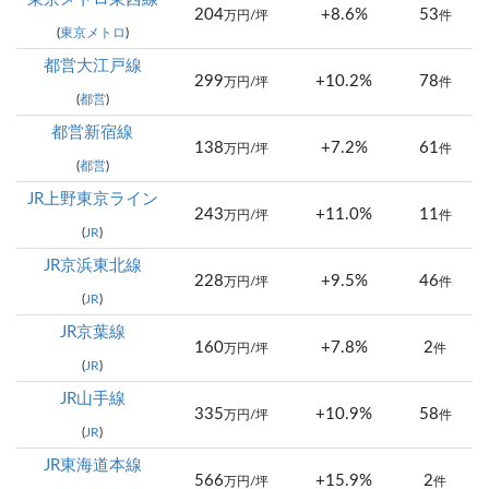
204
+8.6%
53
万円/坪
件
(
東京メトロ
)
都営大江戸線
299
+10.2%
78
万円/坪
件
(
都営
)
都営新宿線
138
+7.2%
61
万円/坪
件
(
都営
)
JR上野東京ライン
243
+11.0%
11
万円/坪
件
(
JR
)
JR京浜東北線
228
+9.5%
46
万円/坪
件
(
JR
)
JR京葉線
160
+7.8%
2
万円/坪
件
(
JR
)
JR山手線
335
+10.9%
58
万円/坪
件
(
JR
)
JR東海道本線
566
+15.9%
2
万円/坪
件