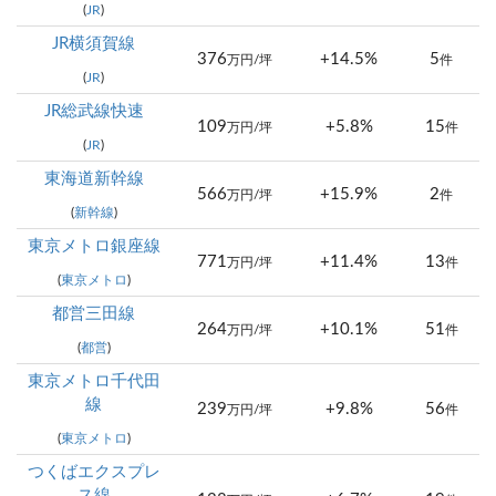
(
JR
)
JR横須賀線
376
+14.5%
5
万円/坪
件
(
JR
)
JR総武線快速
109
+5.8%
15
万円/坪
件
(
JR
)
東海道新幹線
566
+15.9%
2
万円/坪
件
(
新幹線
)
東京メトロ銀座線
771
+11.4%
13
万円/坪
件
(
東京メトロ
)
都営三田線
264
+10.1%
51
万円/坪
件
(
都営
)
東京メトロ千代田
線
239
+9.8%
56
万円/坪
件
(
東京メトロ
)
つくばエクスプレ
ス線