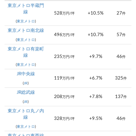
東京メトロ半蔵門
線
528
+10.5%
27
万円/坪
件
(
東京メトロ
)
東京メトロ南北線
496
+10.7%
57
万円/坪
件
(
東京メトロ
)
東京メトロ有楽町
線
235
+9.7%
46
万円/坪
件
(
東京メトロ
)
JR中央線
119
+6.7%
325
万円/坪
件
(
JR
)
JR総武線
208
+7.8%
137
万円/坪
件
(
JR
)
東京メトロ丸ノ内
線
328
+9.5%
46
万円/坪
件
(
東京メトロ
)
東京メトロ東西線