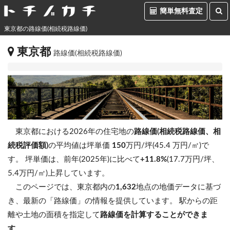
簡単無料査定
東京都の路線価(相続税路線価)
東京都
路線価(相続税路線価)
東京都における2026年の住宅地の
路線価(相続税路線価、相
続税評価額)
の平均値は坪単価
150
万円/坪(45.4 万円/㎡)で
す。
坪単価は、前年(2025年)に比べて
+11.8%
(17.7万円/坪、
5.4万円/㎡)上昇しています。
このページでは、東京都内の
1,632
地点の地価データに基づ
き、最新の「路線価」の情報を提供しています。 駅からの距
離や土地の面積を指定して
路線価を計算することができま
す
。