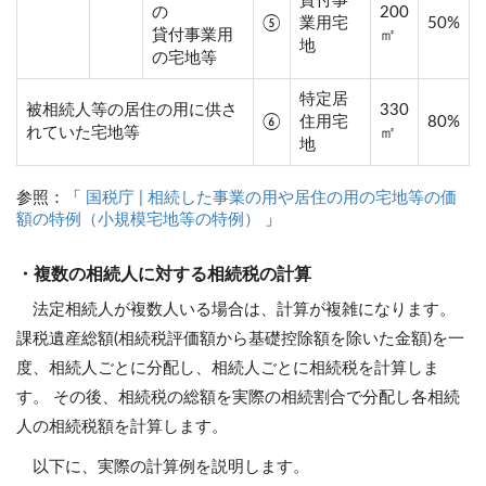
貸付事
の
200
⑤
業用宅
50%
貸付事業用
㎡
地
の宅地等
特定居
被相続人等の居住の用に供さ
330
⑥
住用宅
80%
れていた宅地等
㎡
地
参照：「
国税庁 | 相続した事業の用や居住の用の宅地等の価
額の特例（小規模宅地等の特例）
」
・複数の相続人に対する相続税の計算
法定相続人が複数人いる場合は、計算が複雑になります。
課税遺産総額(相続税評価額から基礎控除額を除いた金額)を一
度、相続人ごとに分配し、相続人ごとに相続税を計算しま
す。 その後、相続税の総額を実際の相続割合で分配し各相続
人の相続税額を計算します。
以下に、実際の計算例を説明します。