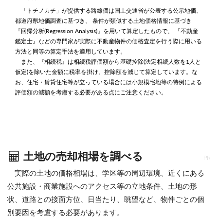
「トチノカチ」が提供する路線価は国土交通省が公表する公示地価、
都道府県地価調査に基づき、 条件が類似する土地価格情報に基づき
『回帰分析(Regression Analysis)』を用いて算定したもので、 『不動産
鑑定士』などの専門家が実際に不動産物件の価格査定を行う際に用いる
方法と同等の算定手法を適用しています。
また、『相続税』は相続税評価額から基礎控除(法定相続人数を1人と
仮定)を除いた金額に税率を掛け、控除額を減じて算定しています。な
お、住宅・賃貸住宅等が立っている場合には小規模宅地等の特例による
評価額の減額を考慮する必要がある点にご注意ください。
土地の売却相場を調べる
PR
実際の土地の価格相場は、学区等の周辺環境、近くにある
公共施設・商業施設へのアクセス等の立地条件、土地の形
状、道路との接面方位、日当たり、眺望など、物件ごとの個
別要因を考慮する必要があります。