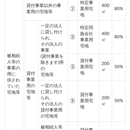
特定事
貸付事業以外の事
400
①
業用宅
80%
業用の宅地等
㎡
地
一定の法人
特定同
に貸し付け
族会社
400
②
80%
られ、
事業用
㎡
その法人の
宅地
事業
被相続
(貸付事業を
貸付事
人等の
除きます)用
200
③
業用宅
50%
事業の
の
㎡
地
貸付
用に
宅地等
事業
供され
用の
一定の法人
ていた
宅地
に貸し付け
宅地等
貸付事
等
られ、
200
④
業用宅
50%
その法人の
㎡
地
貸付事業用
の宅地等
被相続人等