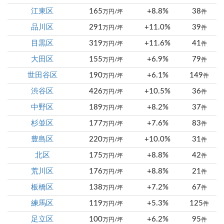
江東区
165
+8.8%
38
万円/坪
件
品川区
291
+11.0%
39
万円/坪
件
目黒区
319
+11.6%
41
万円/坪
件
大田区
155
+6.9%
79
万円/坪
件
世田谷区
190
+6.1%
149
万円/坪
件
渋谷区
426
+10.5%
36
万円/坪
件
中野区
189
+8.2%
37
万円/坪
件
杉並区
177
+7.6%
83
万円/坪
件
豊島区
220
+10.0%
31
万円/坪
件
北区
175
+8.8%
42
万円/坪
件
荒川区
176
+8.8%
21
万円/坪
件
板橋区
138
+7.2%
67
万円/坪
件
練馬区
119
+5.3%
125
万円/坪
件
足立区
100
+6.2%
95
万円/坪
件