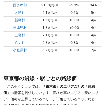
西多摩郡
21.5
+1.3%
34
万円/坪
件
大島町
2.1
-0.5%
5
万円/坪
件
新島村
1.6
+0.0%
4
万円/坪
件
神津島村
1.8
+0.0%
4
万円/坪
件
三宅村
2.1
+0.0%
4
万円/坪
件
八丈町
2.3
-0.8%
4
万円/坪
件
小笠原村
6.9
+0.0%
7
万円/坪
件
東京都の沿線・駅ごとの路線価
このセクションでは、
「東京都」のエリアごとの『路線
価』
の情報を提供しています。価格が高いエリア、安いエリ
ア、価格が上昇しているエリア、下落しているエリアなど、