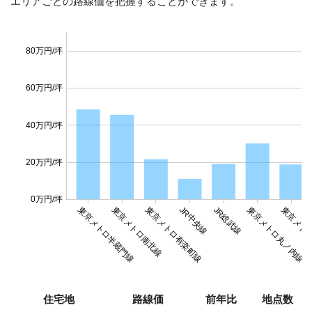
エリアごとの路線価を把握することができます。
80万円/坪
60万円/坪
40万円/坪
20万円/坪
0万円/坪
東京メトロ半蔵門線
東京メトロ南北線
東京メトロ有楽町線
JR中央線
JR総武線
東京メトロ丸ノ内線
東京メト
住宅地
路線価
前年比
地点数