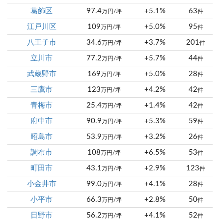
葛飾区
97.4
+5.1%
63
万円/坪
件
江戸川区
109
+5.0%
95
万円/坪
件
八王子市
34.6
+3.7%
201
万円/坪
件
立川市
77.2
+5.7%
44
万円/坪
件
武蔵野市
169
+5.0%
28
万円/坪
件
三鷹市
123
+4.2%
42
万円/坪
件
青梅市
25.4
+1.4%
42
万円/坪
件
府中市
90.9
+5.3%
59
万円/坪
件
昭島市
53.9
+3.2%
26
万円/坪
件
調布市
108
+6.5%
53
万円/坪
件
町田市
43.1
+2.9%
123
万円/坪
件
小金井市
99.0
+4.1%
28
万円/坪
件
小平市
66.3
+2.8%
50
万円/坪
件
日野市
56.2
+4.1%
52
万円/坪
件