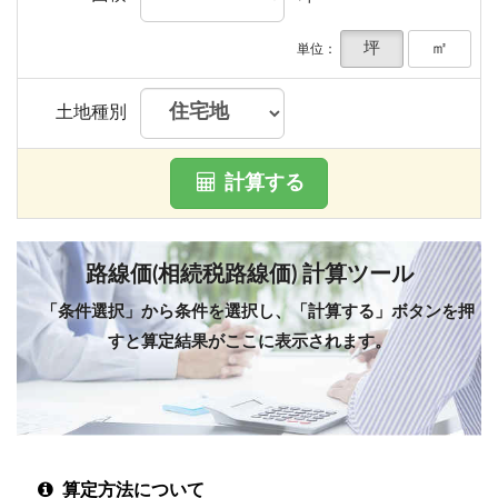
坪
㎡
単位：
土地種別
計算する
路線価(相続税路線価) 計算ツール
「条件選択」から条件を選択し、「計算する」ボタンを押
すと算定結果がここに表示されます。
算定方法について