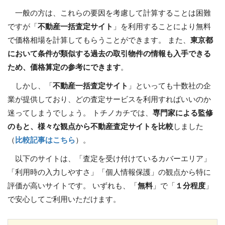
一般の方は、これらの要因を考慮して計算することは困難
ですが「
不動産一括査定サイト
」を利用することにより無料
で価格相場を計算してもらうことができます。 また、
東京都
において条件が類似する過去の取引物件の情報も入手できる
ため、価格算定の参考にできます
。
しかし、「
不動産一括査定サイト
」といっても十数社の企
業が提供しており、どの査定サービスを利用すればいいのか
迷ってしまうでしょう。 トチノカチでは、
専門家による監修
のもと、様々な観点から不動産査定サイトを比較
しました
（
比較記事はこちら
）。
以下のサイトは、「査定を受け付けているカバーエリア」
「利用時の入力しやすさ」「個人情報保護」の観点から特に
評価が高いサイトです。 いずれも、「
無料
」で「
１分程度
」
で安心してご利用いただけます。