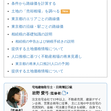
条件から路線価を計算する
土地の「売却相場」を調べる
New
東京都のエリアごとの路線価
東京都の沿線・駅ごとの路線価
相続税の基礎知識の説明
相続税の申告および納税手続きの説明
提供する土地価格情報について
人口推移に基づく不動産相場の将来見通し
東京都の将来人口推計(人口の予測)
提供する土地価格情報について
宅地建物取引士・日商簿記2級
岩野 愛弓
(監修者)
注文住宅会社で15年以上、不動産売買、建築デザイ
ン企画、営業企画等に従事。 主に土地や中古住宅の
売買契約、金融・司法書士手続きを経験。
自身でも
【監修者】